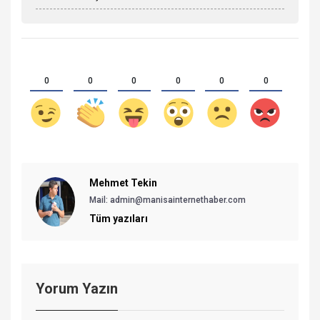
0
0
0
0
0
0
Mehmet Tekin
Mail: admin@manisainternethaber.com
Tüm yazıları
Yorum Yazın