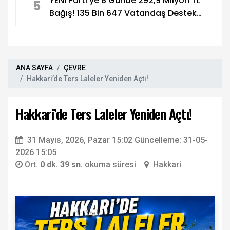
YENİ Parti’ye 8 Günde 292,9 Milyon TL
5
Bağış! 135 Bin 647 Vatandaş Destek
Verdi
ANA SAYFA
ÇEVRE
Hakkari’de Ters Laleler Yeniden Açtı!
Hakkari’de Ters Laleler Yeniden Açtı!
31 Mayıs, 2026, Pazar 15:02
Güncelleme: 31-05-
2026 15:05
Ort.
0 dk. 39 sn.
okuma süresi
Hakkari