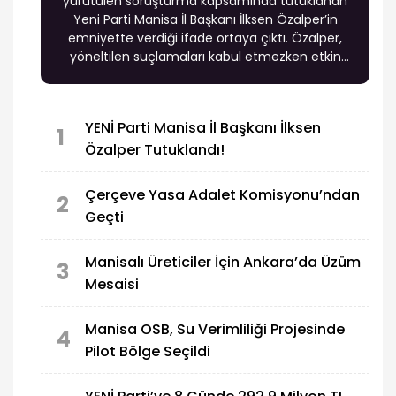
yürütülen soruşturma kapsamında tutuklanan
Yeni Parti Manisa İl Başkanı İlksen Özalper’in
emniyette verdiği ifade ortaya çıktı. Özalper,
yöneltilen suçlamaları kabul etmezken etkin
pişmanlık hükümlerinden faydalanmak
istemediğini belirtti.
YENİ Parti Manisa İl Başkanı İlksen
1
Özalper Tutuklandı!
Çerçeve Yasa Adalet Komisyonu’ndan
2
Geçti
Manisalı Üreticiler İçin Ankara’da Üzüm
3
Mesaisi
Manisa OSB, Su Verimliliği Projesinde
4
Pilot Bölge Seçildi