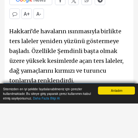
A+
A-
Hakkari’de havaların ısınmasıyla birlikte
ters laleler yeniden yüzünü göstermeye
başladı. Özellikle Şemdinli başta olmak
üzere yüksek kesimlerde açan ters laleler,
dağ yamaçlarını kırmızı ve turuncu
tonlarıyla renklendirdi.
Sitemizden en iyi şekilde faydalanabilmeniz için çerezler
Anladım
kullanılmaktadır. Bu siteye giriş yaparak çerez kullanımını kabul
Anasayfa
Yazarlar
Haber Ara
İhbar Hattı
Menu
Koruma altında bulunan ve yılda yalnızca
etmiş sayılıyorsunuz.
Daha Fazla Bilgi Al
kısa bir süre görülebilen ters laleler,
bölgeye gelen doğaseverler ve fotoğraf
tutkunlarının da ilgisini çekiyor. Baharın