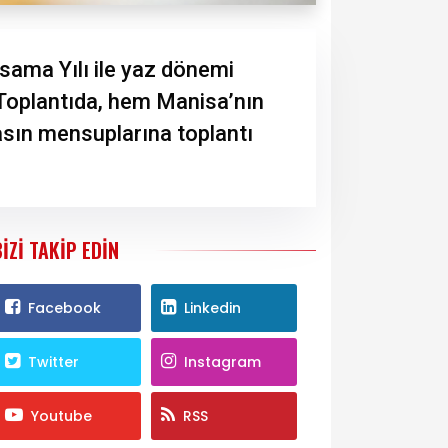
sama Yılı ile yaz dönemi
. Toplantıda, hem Manisa’nın
asın mensuplarına toplantı
BIZI TAKIP EDIN
Facebook
Linkedin
Twitter
Instagram
Youtube
RSS