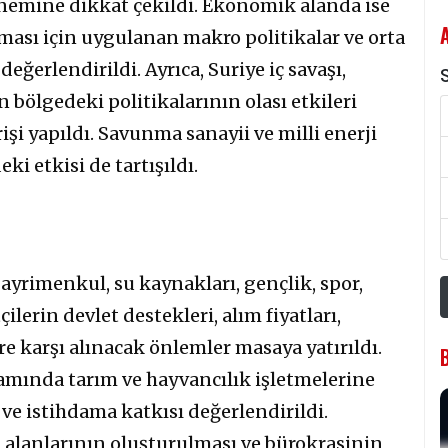
nemine dikkat çekildi. Ekonomik alanda ise
ması için uygulanan makro politikalar ve orta
eğerlendirildi. Ayrıca, Suriye iç savaşı,
S
 bölgedeki politikalarının olası etkileri
işi yapıldı. Savunma sanayii ve milli enerji
ki etkisi de tartışıldı.
gayrimenkul, su kaynakları, gençlik, spor,
çilerin devlet destekleri, alım fiyatları,
e karşı alınacak önlemler masaya yatırıldı.
mında tarım ve hayvancılık işletmelerine
e istihdama katkısı değerlendirildi.
yi alanlarının oluşturulması ve bürokrasinin