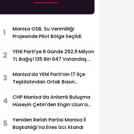
Manisa OSB, Su Verimliliği
1
Projesinde Pilot Bölge Seçildi
YENİ Parti’ye 8 Günde 292,9 Milyon
2
TL Bağış! 135 Bin 647 Vatandaş
Destek Verdi
Manisa’da YENİ Parti’nin 17 İlçe
3
Teşkilatından Ortak Basın
Açıklaması
CHP Manisa’da Anlamlı Buluşma
4
Hüseyin Çetin’den Engin Uzun’a
Ziyaret
Yeniden Refah Partisi Manisa İl
5
Başkanlığı'na Enes İzci Atandı