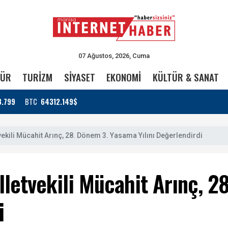
07 Ağustos, 2026, Cuma
TÜR
TURİZM
SİYASET
EKONOMİ
KÜLTÜR & SANAT
3.799
BTC
64312.149$
vekili Mücahit Arınç, 28. Dönem 3. Yasama Yılını Değerlendirdi
lletvekili Mücahit Arınç, 
i