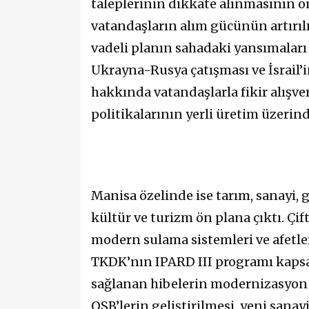
taleplerinin dikkate alınmasının ö
vatandaşların alım gücünün artırıl
vadeli planın sahadaki yansımaları d
Ukrayna-Rusya çatışması ve İsrail’in
hakkında vatandaşlarla fikir alışver
politikalarının yerli üretim üzerinde
Manisa özelinde ise tarım, sanayi, 
kültür ve turizm ön plana çıktı. Çift
modern sulama sistemleri ve afetler
TKDK’nın IPARD III programı kapsa
sağlanan hibelerin modernizasyon v
OSB’lerin geliştirilmesi, yeni sana