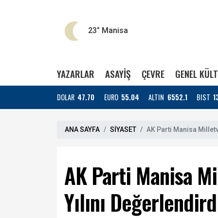
23°
Manisa
YAZARLAR
ASAYİŞ
ÇEVRE
GENEL KÜL
DOLAR
47.70
EURO
55.04
ALTIN
6552.1
BIST
1
ANA SAYFA
SİYASET
AK Parti Manisa Millet
AK Parti Manisa Mi
Yılını Değerlendird