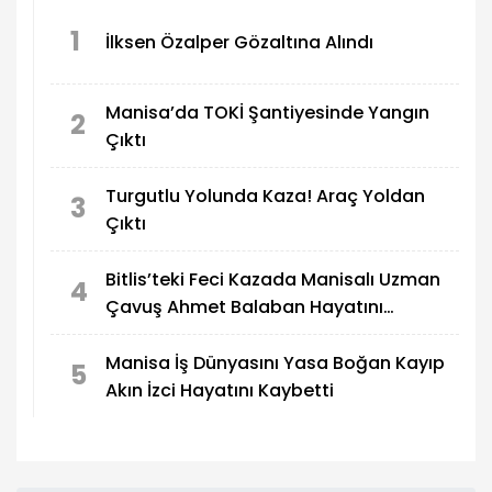
1
İlksen Özalper Gözaltına Alındı
Manisa’da TOKİ Şantiyesinde Yangın
2
Çıktı
Turgutlu Yolunda Kaza! Araç Yoldan
3
Çıktı
Bitlis’teki Feci Kazada Manisalı Uzman
4
Çavuş Ahmet Balaban Hayatını
Kaybetti
Manisa İş Dünyasını Yasa Boğan Kayıp
5
Akın İzci Hayatını Kaybetti