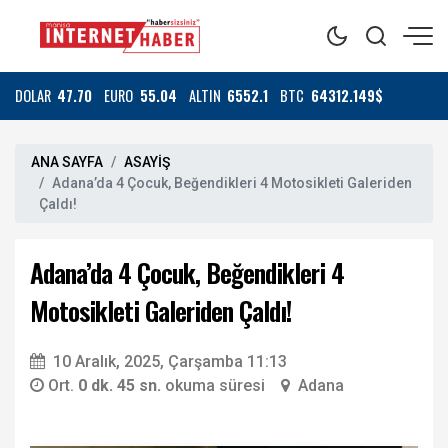
DOLAR
47.70
EURO
55.04
ALTIN
6552.1
BTC
64312.149$
ANA SAYFA
ASAYİŞ
Adana’da 4 Çocuk, Beğendikleri 4 Motosikleti Galeriden
Çaldı!
Adana’da 4 Çocuk, Beğendikleri 4
Motosikleti Galeriden Çaldı!
10 Aralık, 2025, Çarşamba 11:13
Ort.
0 dk. 45 sn.
okuma süresi
Adana