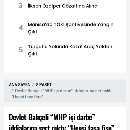
3
İlksen Özalper Gözaltına Alındı
Manisa’da TOKİ Şantiyesinde Yangın
4
Çıktı
Turgutlu Yolunda Kaza! Araç Yoldan
5
Çıktı
ANA SAYFA
SİYASET
Devlet Bahçeli “MHP içi darbe” iddialarına sert çıktı:
“Hepsi fasa fiso”
Devlet Bahçeli “MHP içi darbe”
iddialarına sert çıktı: “Hepsi fasa fiso”