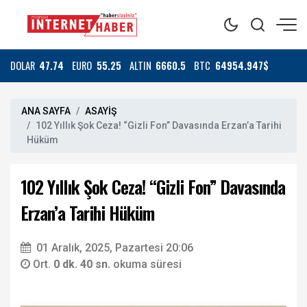
DOLAR
47.74
EURO
55.25
ALTIN
6660.5
BTC
64954.947$
ANA SAYFA
ASAYİŞ
102 Yıllık Şok Ceza! “Gizli Fon” Davasında Erzan’a Tarihi
Hüküm
102 Yıllık Şok Ceza! “Gizli Fon” Davasında
Erzan’a Tarihi Hüküm
01 Aralık, 2025, Pazartesi 20:06
Ort.
0 dk. 40 sn.
okuma süresi