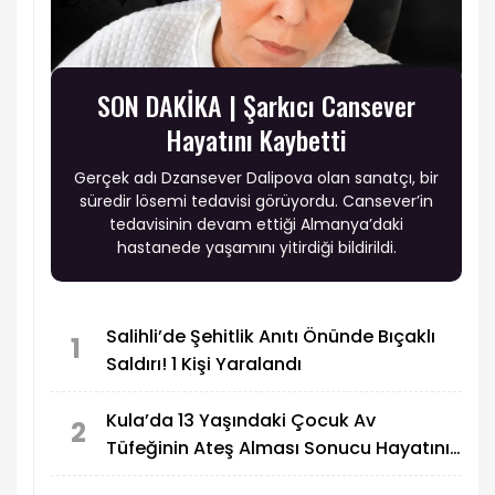
SON DAKİKA | Şarkıcı Cansever
Hayatını Kaybetti
Gerçek adı Dzansever Dalipova olan sanatçı, bir
süredir lösemi tedavisi görüyordu. Cansever’in
tedavisinin devam ettiği Almanya’daki
hastanede yaşamını yitirdiği bildirildi.
Salihli’de Şehitlik Anıtı Önünde Bıçaklı
1
Saldırı! 1 Kişi Yaralandı
Kula’da 13 Yaşındaki Çocuk Av
2
Tüfeğinin Ateş Alması Sonucu Hayatını
Kaybetti