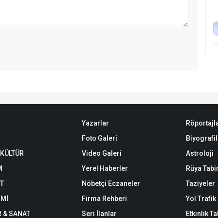
Yazarlar
Röportajl
Foto Galeri
Biyografil
 KÜLTÜR
Video Galeri
Astroloji
M
Yerel Haberler
Rüya Tabir
ET
Nöbetçi Eczaneler
Taziyeler
Mİ
Firma Rehberi
Yol Trafi
R & SANAT
Seri İlanlar
Etkinlik T