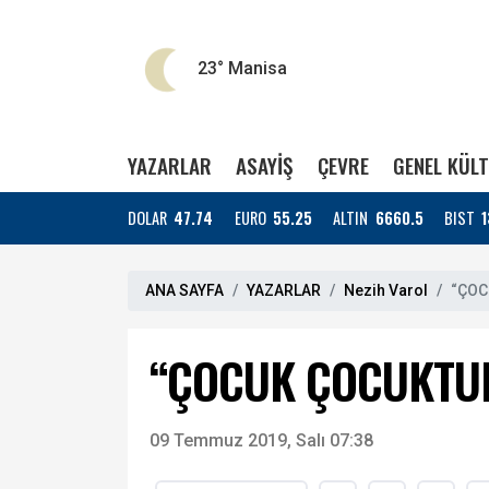
23°
Manisa
YAZARLAR
ASAYİŞ
ÇEVRE
GENEL KÜL
DOLAR
47.74
EURO
55.25
ALTIN
6660.5
BIST
1
ANA SAYFA
YAZARLAR
Nezih Varol
“ÇOC
“ÇOCUK ÇOCUKTU
09 Temmuz 2019, Salı 07:38