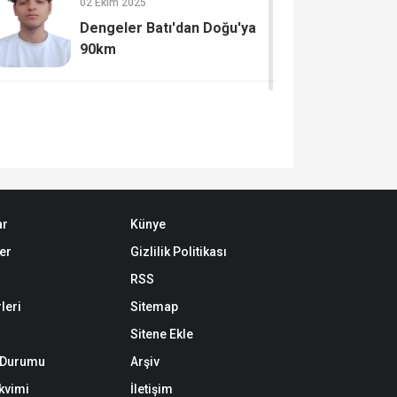
02 Ekim 2025
Dengeler Batı'dan Doğu'ya
90km
ar
Künye
er
Gizlilik Politikası
RSS
leri
Sitemap
Sitene Ekle
k Durumu
Arşiv
akvimi
İletişim