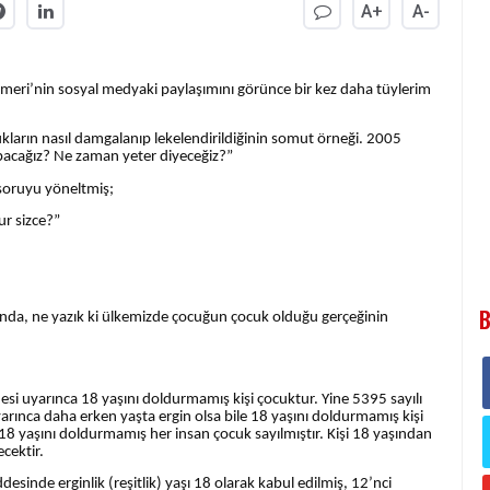
A+
A-
meri’nin sosyal medyaki paylaşımını görünce bir kez daha tüylerim
ların nasıl damgalanıp lekelendirildiğinin somut örneği. 2005
yapacağız? Ne zaman yeter diyeceğiz?”
 soruyu yöneltmiş;
ur sizce?”
B
ında, ne yazık ki ülkemizde çocuğun çocuk olduğu gerçeğinin
i uyarınca 18 yaşını doldurmamış kişi çocuktur. Yine 5395 sayılı
nca daha erken yaşta ergin olsa bile 18 yaşını doldurmamış kişi
 18 yaşını doldurmamış her insan çocuk sayılmıştır. Kişi 18 yaşından
cektir.
nde erginlik (reşitlik) yaşı 18 olarak kabul edilmiş, 12’nci