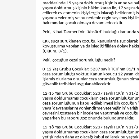
maddesinde 15 yaşını doldurmuş kişinin anne ve babas
yaşını doldurmuş kişinin hâkim kararı ile, 17 yaşını d
edilerek evlenmenin kişiyi ergin kılacağı belirlenmiş i
yaşında evlenmiş ve bu nedenle ergin sayılmış kişi ile 
bakımından çocuk olmaya devam edecektir.
Peki, Nihat Tarımeri’nin ‘Absürd’ bulduğu kanunda 
ÇKK suça sürüklenen çocuğu, kanunlarda suç olarak tan
kovuşturma yapılan ya da işlediği fiilden dolayı hak
(ÇKK m. 3/1).
Peki, çocuğun cezai sorumluluğu nedir?
0-12 Yaş Grubu Çocuklar: 5237 sayılı TCK’nın 31/1 ma
ceza sorumluluğu yoktur. Kanun koyucu 12 yaşını dold
işlemiş olurlarsa olsunlar ceza sorumluluğunun olmad
güvenlik tedbirleri uygulanabilecektir.
12-15 Yaş Grubu Çocuklar: 5237 sayılı TCK’nın 31/2 m
yaşını doldurmamış çocukların ceza sorumluluğunun v
ceza sorumluğunun kabul edilebilmesi için çocuğun ‘iş
veya ‘davranışlarını yönlendirme yeteneğinin’ varlığı
çevresini gösteren bir inceleme yaptırmalı ve çocuğ
yaparken bu raporu göz önünde bulundurmalıdır.
15-18 Yaş Grubu Çocuklar: 5237 sayılı TCK’nın 31/3 m
yaşını doldurmamış çocukların ceza sorumluluğunun
yetişkinden daha az olacağı kabul edilerek bu yaştaki