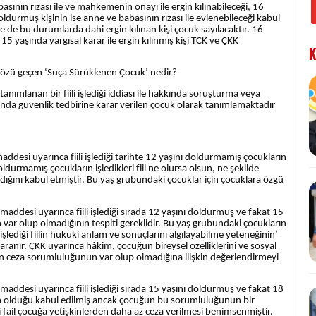
ının rızası ile ve mahkemenin onayı ile ergin kılınabileceği, 16
oldurmuş kişinin ise anne ve babasının rızası ile evlenebileceği kabul
se de bu durumlarda dahi ergin kılınan kişi çocuk sayılacaktır. 16
15 yaşında yargısal karar ile ergin kılınmış kişi TCK ve ÇKK
K
sözü geçen ‘Suça Sürüklenen Çocuk’ nedir?
ımlanan bir fiili işlediği iddiası ile hakkında soruşturma veya
kında güvenlik tedbirine karar verilen çocuk olarak tanımlamaktadır
ddesi uyarınca fiili işlediği tarihte 12 yaşını doldurmamış çocukların
urmamış çocukların işledikleri fiil ne olursa olsun, ne şekilde
ığını kabul etmiştir. Bu yaş grubundaki çocuklar için çocuklara özgü
addesi uyarınca fiili işlediği sırada 12 yaşını doldurmuş ve fakat 15
ar olup olmadığının tespiti gereklidir. Bu yaş grubundaki çocukların
lediği fiilin hukuki anlam ve sonuçlarını algılayabilme yeteneğinin’
 aranır. ÇKK uyarınca hâkim, çocuğun bireysel özelliklerini ve sosyal
un ceza sorumluluğunun var olup olmadığına ilişkin değerlendirmeyi
addesi uyarınca fiili işlediği sırada 15 yaşını doldurmuş ve fakat 18
 olduğu kabul edilmiş ancak çocuğun bu sorumluluğunun bir
 fail çocuğa yetişkinlerden daha az ceza verilmesi benimsenmiştir.