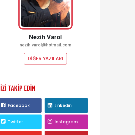
Nezih Varol
nezih.varol@hotmail.com
DİĞER YAZILARI
IZI TAKIP EDIN
Facebook
Linkedin
Twitter
Instagram