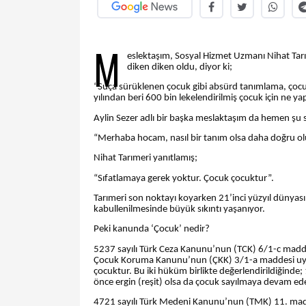
M
eslektaşım, Sosyal Hizmet Uzmanı Nihat Tarı
diken diken oldu, diyor ki;
“Suça sürüklenen çocuk gibi absürd tanımlama, çocuk
yılından beri 600 bin lekelendirilmiş çocuk için ne 
Aylin Sezer adlı bir başka meslaktaşım da hemen şu
“Merhaba hocam, nasıl bir tanım olsa daha doğru ol
Nihat Tarımeri yanıtlamış;
“Sıfatlamaya gerek yoktur. Çocuk çocuktur”.
Tarımeri son noktayı koyarken 21’inci yüzyıl dünyas
kabullenilmesinde büyük sıkıntı yaşanıyor.
Peki kanunda ‘Çocuk’ nedir?
5237 sayılı Türk Ceza Kanunu’nun (TCK) 6/1-c maddes
Çocuk Koruma Kanunu’nun (ÇKK) 3/1-a maddesi uyarı
çocuktur. Bu iki hüküm birlikte değerlendirildiğinde;
önce ergin (reşit) olsa da çocuk sayılmaya devam ede
4721 sayılı Türk Medeni Kanunu’nun (TMK) 11. maddesi