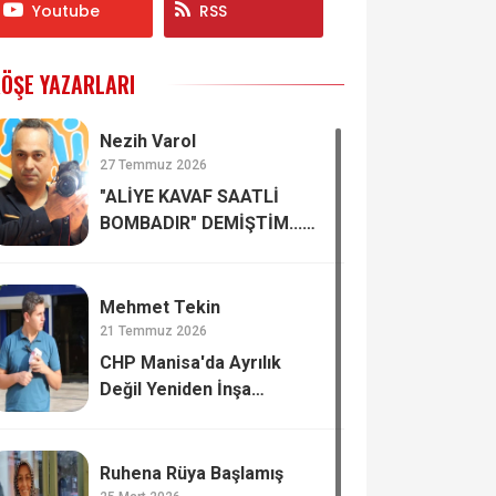
Youtube
RSS
ÖŞE YAZARLARI
Nezih Varol
27 Temmuz 2026
"ALİYE KAVAF SAATLİ
BOMBADIR" DEMİŞTİM...
ÖZGÜR ÖZEL'İN ELİNDE
PATLADI
Mehmet Tekin
21 Temmuz 2026
CHP Manisa'da Ayrılık
Değil Yeniden İnşa
Konuşuluyor!
Ruhena Rüya Başlamış